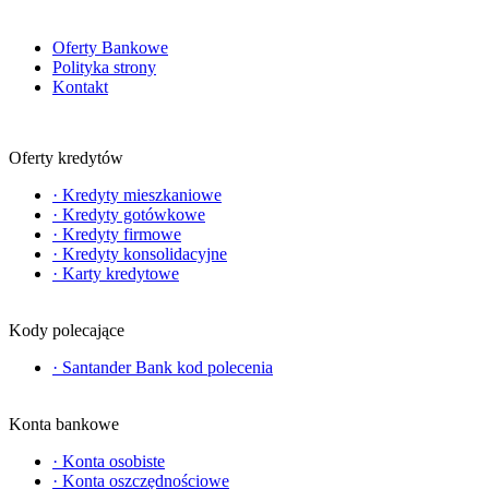
Oferty Bankowe
Polityka strony
Kontakt
Oferty kredytów
·
Kredyty mieszkaniowe
·
Kredyty gotówkowe
·
Kredyty firmowe
·
Kredyty konsolidacyjne
·
Karty kredytowe
Kody polecające
·
Santander Bank kod polecenia
Konta bankowe
·
Konta osobiste
·
Konta oszczędnościowe