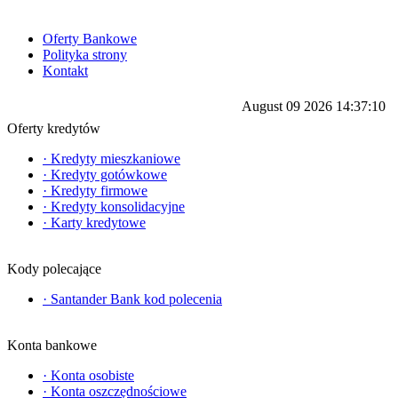
Oferty Bankowe
Polityka strony
Kontakt
August 09 2026 14:37:10
Oferty kredytów
·
Kredyty mieszkaniowe
·
Kredyty gotówkowe
·
Kredyty firmowe
·
Kredyty konsolidacyjne
·
Karty kredytowe
Kody polecające
·
Santander Bank kod polecenia
Konta bankowe
·
Konta osobiste
·
Konta oszczędnościowe